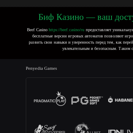
Биф Казино — ваш досту
Beef Casino
https://beef.casino/ru
предоставляет уникальную
бесплатные версии игровых автоматов позволяют игро
развить свои навыки и уверенность перед тем, как пере
увлекательным и безопасным. Таким о
Penyedia Games