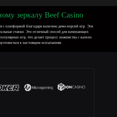
ому зеркалу Beef Casino
ся с платформой благодаря наличию демо-версий игр. Эти
реальные ставки. Это отличный способ для начинающих
популярных игр, что делает процесс знакомства с казино
одготовиться к настоящим испытаниям.