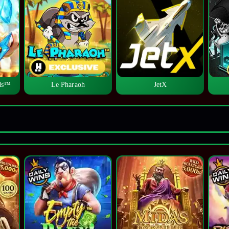
lds™
Le Pharaoh
JetX