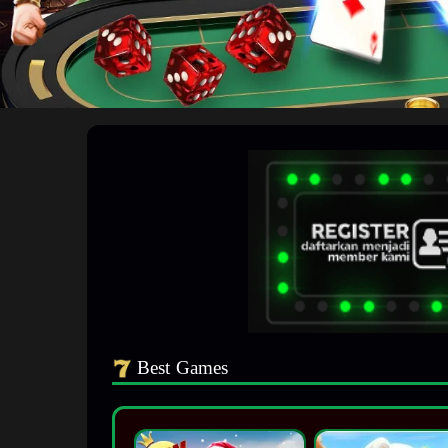
Best Games