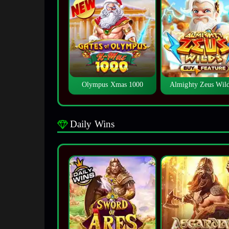
Olympus Xmas 1000
Almighty Zeus Wi
Daily Wins