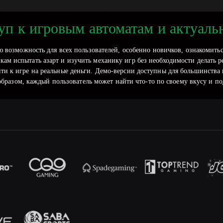
п к игровым автоматам и актуальн
 возможность для всех пользователей, особенно новичков, ознакомить
кам испытать азарт и изучить механику игр без необходимости делать 
йти к игре на реальные деньги. Демо-версии доступны для большинства 
бразом, каждый пользователь может найти что-то по своему вкусу и п