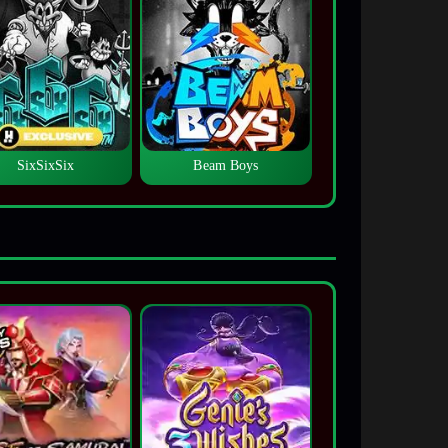
SixSixSix
Beam Boys